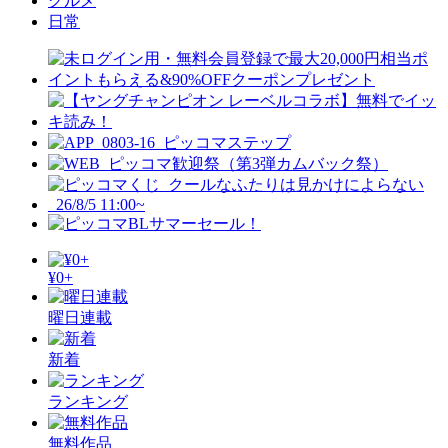
グルメ
日常
¥0+
曜日連載
新着
ランキング
無料作品