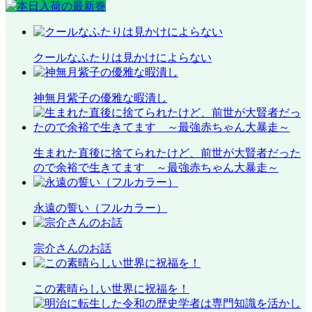
クールなふたりは見かけによらない
神無月紫子の優雅な暇潰し
生まれた直後に捨てられたけど、前世が大賢者だった
ので余裕で生きてます ～最強赤ちゃん大暴走～
永遠の誓い（フルカラー）
宗介さんのお話
この素晴らしい世界に祝福を！