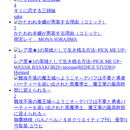
4
キミに恋する三姉妹
saku
5
かたわれ令嬢が男装する理由（コミック）
雨宮レイ． MONA SORAJIMA
1
レア度★1の英雄として生き残る方法~PICK ME UP~
WASAK BASAK(3B2S) nicesun(REDICE STUDIO)
Hermod
2
難攻不落の魔王城へようこそ～デバフは不要と勇者パ
ーティーを追い出された黒魔導士、魔王軍の最高幹部
に迎えられる～
御鷹穂積（GAノベル／ＳＢクリエイティブ刊） 蚕堂j1
弓取葵 ユウヒ