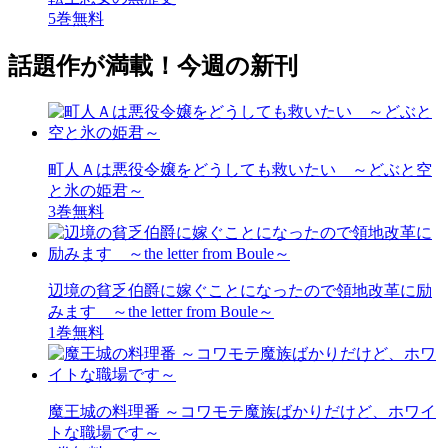
5巻無料
話題作が満載！今週の新刊
町人Ａは悪役令嬢をどうしても救いたい ～どぶと空
と氷の姫君～
3巻無料
辺境の貧乏伯爵に嫁ぐことになったので領地改革に励
みます ～the letter from Boule～
1巻無料
魔王城の料理番 ～コワモテ魔族ばかりだけど、ホワイ
トな職場です～