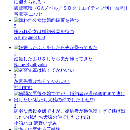
に迎えられる～
御鷹穂積（GAノベル／ＳＢクリエイティブ刊） 蚕堂j1
弓取葵 ユウヒ
5
嫌われ公女は婚約破棄を待つ
AK maginot 053
1
妊娠したふりをしたら夫が帰ってきた
Narae Byulbyulto
2
灰宮先輩は怖くてかわいい
神山すむ
3
病弱な悪役令嬢ですが、婚約者が過保護すぎて逃げ出
したい(私たち犬猿の仲でしたよね!?)
小箱ハコ 沢野いずみ