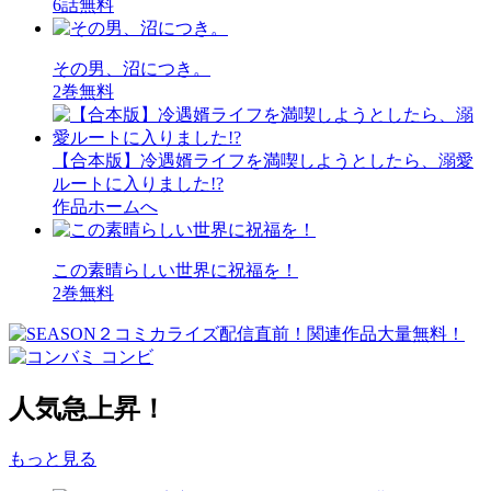
6話無料
その男、沼につき。
2巻無料
【合本版】冷遇婿ライフを満喫しようとしたら、溺愛
ルートに入りました!?
作品ホームへ
この素晴らしい世界に祝福を！
2巻無料
人気急上昇！
もっと見る