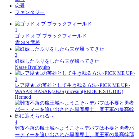
恋愛
ファンタジー
1
ゴッド オブ ブラックフィールド
雲 SIN 武将
2
妊娠したふりをしたら夫が帰ってきた
Narae Byulbyulto
3
レア度★1の英雄として生き残る方法~PICK ME UP~
WASAK BASAK(3B2S) nicesun(REDICE STUDIO)
Hermod
4
難攻不落の魔王城へようこそ～デバフは不要と勇者パ
ーティーを追い出された黒魔導士、魔王軍の最高幹部