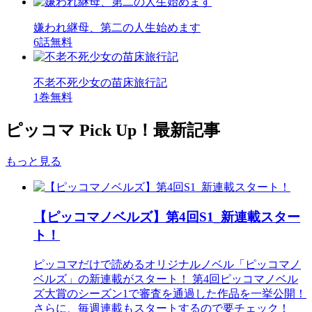
嫌われ継母、第二の人生始めます
6話無料
不老不死少女の苗床旅行記
1巻無料
ピッコマ Pick Up！最新記事
もっと見る
【ピッコマノベルズ】第4回S1_新連載スター
ト！
ピッコマだけで読めるオリジナルノベル「ピッコマノ
ベルズ」の新連載がスタート！ 第4回ピッコマノベル
ズ大賞のシーズン1で審査を通過した作品を一挙公開！
さらに、毎週連載もスタートするので要チェック！