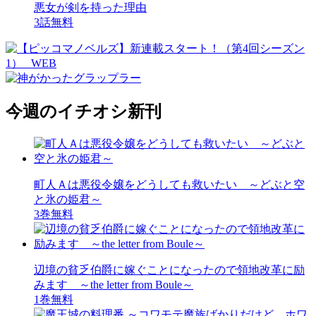
悪女が剣を持った理由
3話無料
今週のイチオシ新刊
町人Ａは悪役令嬢をどうしても救いたい ～どぶと空
と氷の姫君～
3巻無料
辺境の貧乏伯爵に嫁ぐことになったので領地改革に励
みます ～the letter from Boule～
1巻無料