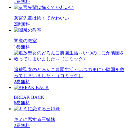
1巻無料
灰宮先輩は怖くてかわいい
2話無料
閻魔の教室
1巻無料
追放聖女のどろんこ農園生活～いつのまにか隣国を救
ってしまいました～（コミック）
2巻無料
BREAK BACK
6巻無料
キミに恋する三姉妹
2巻無料