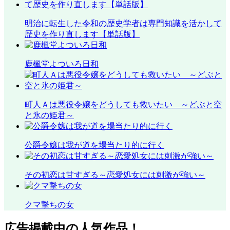
明治に転生した令和の歴史学者は専門知識を活かして
歴史を作り直します【単話版】
鹿楓堂よついろ日和
町人Ａは悪役令嬢をどうしても救いたい ～どぶと空
と氷の姫君～
公爵令嬢は我が道を場当たり的に行く
その初恋は甘すぎる～恋愛処女には刺激が強い～
クマ撃ちの女
広告掲載中の人気作品！