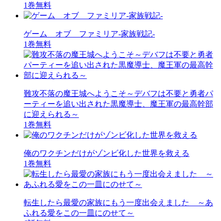
1巻無料
ゲーム オブ ファミリア-家族戦記-
1巻無料
難攻不落の魔王城へようこそ～デバフは不要と勇者パ
ーティーを追い出された黒魔導士、魔王軍の最高幹部
に迎えられる～
1巻無料
俺のワクチンだけがゾンビ化した世界を救える
1巻無料
転生したら最愛の家族にもう一度出会えました ～あ
ふれる愛をこの一皿にのせて～