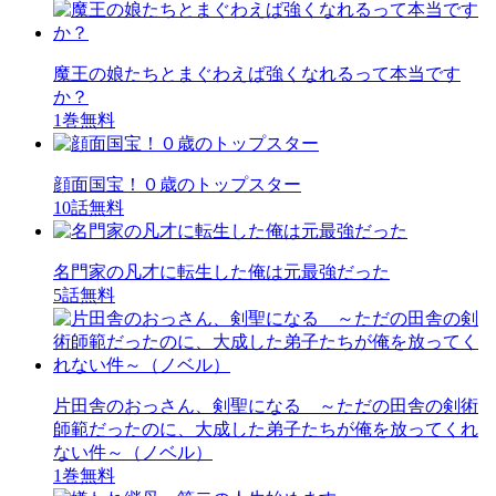
魔王の娘たちとまぐわえば強くなれるって本当です
か？
1巻無料
顔面国宝！０歳のトップスター
10話無料
名門家の凡才に転生した俺は元最強だった
5話無料
片田舎のおっさん、剣聖になる ～ただの田舎の剣術
師範だったのに、大成した弟子たちが俺を放ってくれ
ない件～（ノベル）
1巻無料