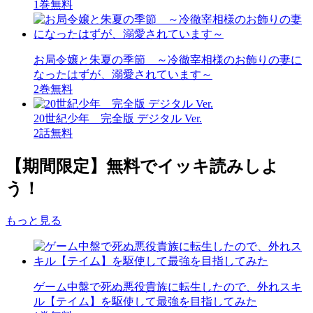
1巻無料
お局令嬢と朱夏の季節 ～冷徹宰相様のお飾りの妻に
なったはずが、溺愛されています～
2巻無料
20世紀少年 完全版 デジタル Ver.
2話無料
【期間限定】無料でイッキ読みしよ
う！
もっと見る
ゲーム中盤で死ぬ悪役貴族に転生したので、外れスキ
ル【テイム】を駆使して最強を目指してみた