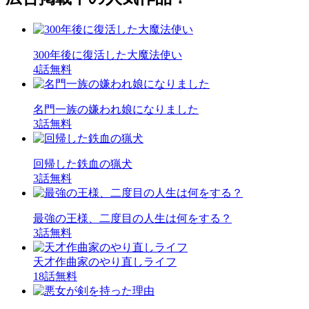
300年後に復活した大魔法使い
4話無料
名門一族の嫌われ娘になりました
3話無料
回帰した鉄血の猟犬
3話無料
最強の王様、二度目の人生は何をする？
3話無料
天才作曲家のやり直しライフ
18話無料