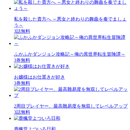
私を殺した貴方へ ～悪女と終わりの舞曲を奏でましょ
う～
3話無料
ふかふかダンジョン攻略記～俺の異世界転生冒険譚～
3巻無料
お嬢様はお仕置きが好き
3巻無料
2周目プレイヤー、最高難易度を無双してレベルアップ
3話無料
鹿楓堂よついろ日和