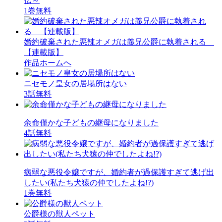
伝～
1巻無料
婚約破棄された悪辣オメガは義兄公爵に執着される
【連載版】
作品ホームへ
ニセモノ皇女の居場所はない
3話無料
余命僅かな子どもの継母になりました
4話無料
病弱な悪役令嬢ですが、婚約者が過保護すぎて逃げ出
したい(私たち犬猿の仲でしたよね!?)
1巻無料
公爵様の獣人ペット