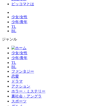
ピッコマとは
少女/女性
少年/青年
TL
BL
ジャンル
少女/女性
少年/青年
TL
BL
ファンタジー
恋愛
ドラマ
アクション
ホラー・ミステリー
裏社会・アングラ
スポーツ