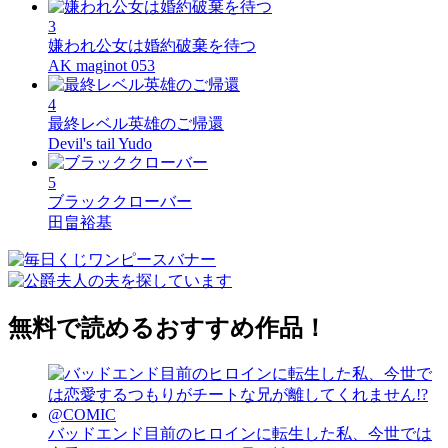
3
嫌われ公女は婚約破棄を待つ
AK maginot 053
4
最終レベル英雄のご帰還
Devil's tail Yudo
5
ブラッククローバー
田畠裕基
無料で読めるおすすめ作品！
バッドエンド目前のヒロインに転生した私、今世では