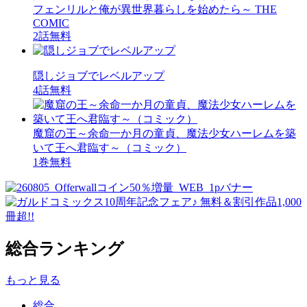
フェンリルと俺が異世界暮らしを始めたら～ THE
COMIC
2話無料
隠しジョブでレベルアップ
4話無料
魔窟の王～余命一か月の童貞、魔法少女ハーレムを築
いて王へ君臨す～（コミック）
1巻無料
総合ランキング
もっと見る
総合