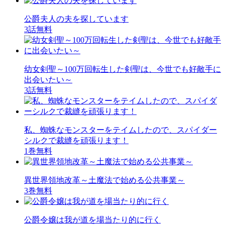
公爵夫人の夫を探しています
3話無料
幼女剣聖～100万回転生した剣聖は、今世でも好敵手に
出会いたい～
3話無料
私、蜘蛛なモンスターをテイムしたので、スパイダー
シルクで裁縫を頑張ります！
1巻無料
異世界領地改革～土魔法で始める公共事業～
3巻無料
公爵令嬢は我が道を場当たり的に行く