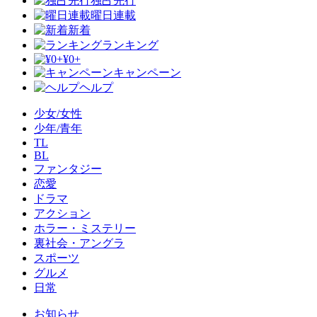
独占先行
曜日連載
新着
ランキング
¥0+
キャンペーン
ヘルプ
少女/女性
少年/青年
TL
BL
ファンタジー
恋愛
ドラマ
アクション
ホラー・ミステリー
裏社会・アングラ
スポーツ
グルメ
日常
お知らせ