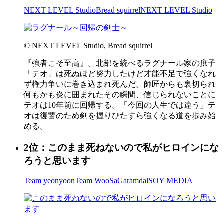
NEXT LEVEL Studio
Bread squirrel
NEXT LEVEL Studio
© NEXT LEVEL Studio, Bread squirrel
『強者こそ至高』。北部を統べるラグナール家の庶子
「テオ」は死ぬほど努力したけど才能不足で強くなれ
ず権力争いに巻き込まれ死んだ。師匠からも裏切られ
何もかも炎に囲まれたその瞬間、信じられないことに
テオは10年前に回帰する。「今回の人生では違う」テ
オは復讐のため剣を握りひたすら強くなる道を歩み始
める。
2位：このまま死ねないので私がヒロインにな
ろうと思います
Team yeonyoon
Team WooSa
Garamdal
SOY MEDIA