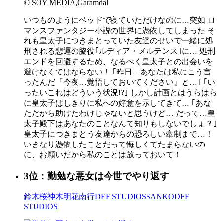
© SOY MEDIA,Garamdal
いつものようにベッドで寝ていただけなのに…突如 ロ
マンスファンタジー小説の世界に憑依してしまった そ
れも皇太子につきまとっていた友達のせいで一緒に処
刑される悲運の脇役｢ルディア・メルテンス｣に… 処刑
エンドを回避するため、なるべく皇太子との出会いを
避けなくてはならない！ ｢昨日…あなたは私にこう言
ったんだ『今夜…覚悟しておいてください』と…｣ ｢い
ったいこれはどういう状況!?｣ しかし計画とはうらはら
に皇太子はしきりに私への好意を示してきて… ｢あな
ただから助けたわけじゃないと思うけど… だって…皇
太子殿下はあなたのことなんて知りもしないでしょ？｣
皇太子につきまとう友達からの恐ろしい牽制まで…！
いきなり憑依したことだって悔しくてたまらないの
に、お願いだから私のことは放っておいて！
3位：勤勉な悪女は今世でやり返す
鈴木桜
神木明花
南行
DEF STUDIOS
SANKO
DEF
STUDIOS