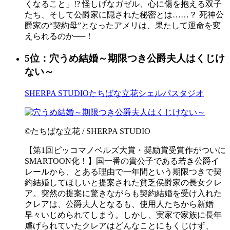
くなること」!? 怪しげなガゼル、心に傷を抱える双子
たち、そして公爵家に隠された秘密とは……？ 死神公
爵家の“契約母”となったアメリは、果たして運命を変
えられるのか──！
5位：穴うめ結婚～期限つき公爵夫人はくじけ
ない～
SHERPA STUDIO
たちばな立花
シェルパスタジオ
©たちばな立花 / SHERPA STUDIO
【第1回ピッコマノベルズ大賞・奨励賞受賞作がついに
SMARTOON化！】国一番の貴公子である若き公爵イ
レールから、とある理由で一年間という期限つきで契
約結婚してほしいと提案された貧乏侯爵家の長女クレ
ア。突然の提案に驚きながらも契約結婚を受け入れた
クレアは、公爵夫人となるも、使用人たちから新婚
早々いじめられてしまう。しかし、実家で家族に長年
虐げられていたクレアはどんなことにもくじけず、