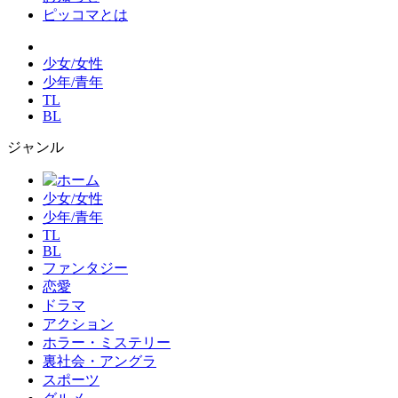
ピッコマとは
少女/女性
少年/青年
TL
BL
ジャンル
少女/女性
少年/青年
TL
BL
ファンタジー
恋愛
ドラマ
アクション
ホラー・ミステリー
裏社会・アングラ
スポーツ