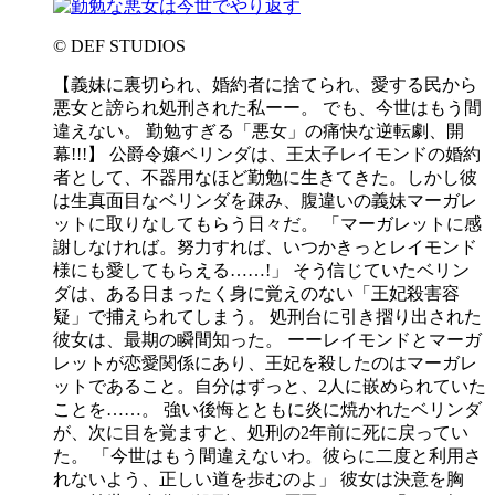
© DEF STUDIOS
【義妹に裏切られ、婚約者に捨てられ、愛する民から
悪女と謗られ処刑された私ーー。 でも、今世はもう間
違えない。 勤勉すぎる「悪女」の痛快な逆転劇、開
幕!!!】 公爵令嬢ベリンダは、王太子レイモンドの婚約
者として、不器用なほど勤勉に生きてきた。しかし彼
は生真面目なベリンダを疎み、腹違いの義妹マーガレ
ットに取りなしてもらう日々だ。 「マーガレットに感
謝しなければ。努力すれば、いつかきっとレイモンド
様にも愛してもらえる……!」 そう信じていたベリン
ダは、ある日まったく身に覚えのない「王妃殺害容
疑」で捕えられてしまう。 処刑台に引き摺り出された
彼女は、最期の瞬間知った。 ーーレイモンドとマーガ
レットが恋愛関係にあり、王妃を殺したのはマーガレ
ットであること。自分はずっと、2人に嵌められていた
ことを……。 強い後悔とともに炎に焼かれたベリンダ
が、次に目を覚ますと、処刑の2年前に死に戻ってい
た。 「今世はもう間違えないわ。彼らに二度と利用さ
れないよう、正しい道を歩むのよ」 彼女は決意を胸