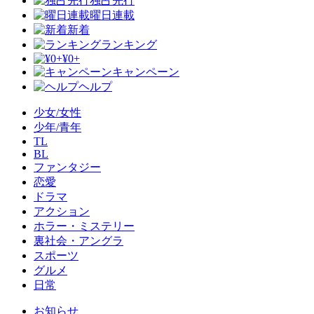
独占先行
曜日連載
新着
ランキング
¥0+
キャンペーン
ヘルプ
少女/女性
少年/青年
TL
BL
ファンタジー
恋愛
ドラマ
アクション
ホラー・ミステリー
裏社会・アングラ
スポーツ
グルメ
日常
お知らせ