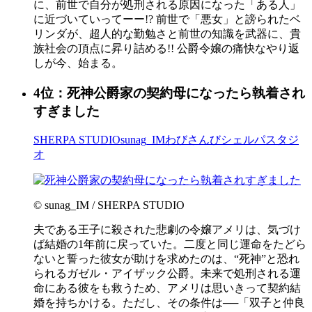
に、前世で自分が処刑される原因になった「ある人」
に近づいていってーー!? 前世で「悪女」と謗られたベ
リンダが、超人的な勤勉さと前世の知識を武器に、貴
族社会の頂点に昇り詰める!! 公爵令嬢の痛快なやり返
しが今、始まる。
4位：死神公爵家の契約母になったら執着され
すぎました
SHERPA STUDIO
sunag_IM
わびさんび
シェルパスタジ
オ
© sunag_IM / SHERPA STUDIO
夫である王子に殺された悲劇の令嬢アメリは、気づけ
ば結婚の1年前に戻っていた。二度と同じ運命をたどら
ないと誓った彼女が助けを求めたのは、“死神”と恐れ
られるガゼル・アイザック公爵。未来で処刑される運
命にある彼をも救うため、アメリは思いきって契約結
婚を持ちかける。ただし、その条件は──「双子と仲良