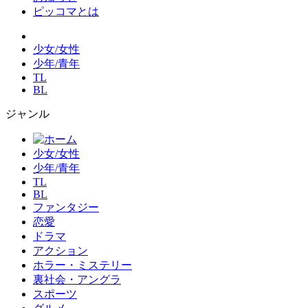
ピッコマとは
少女/女性
少年/青年
TL
BL
ジャンル
少女/女性
少年/青年
TL
BL
ファンタジー
恋愛
ドラマ
アクション
ホラー・ミステリー
裏社会・アングラ
スポーツ