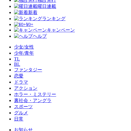
独占先行
曜日連載
新着
ランキング
¥0+
キャンペーン
ヘルプ
少女/女性
少年/青年
TL
BL
ファンタジー
恋愛
ドラマ
アクション
ホラー・ミステリー
裏社会・アングラ
スポーツ
グルメ
日常
お知らせ