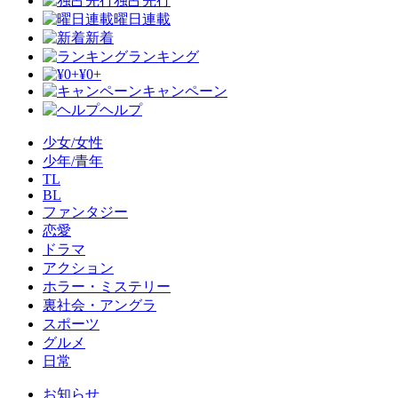
独占先行
曜日連載
新着
ランキング
¥0+
キャンペーン
ヘルプ
少女/女性
少年/青年
TL
BL
ファンタジー
恋愛
ドラマ
アクション
ホラー・ミステリー
裏社会・アングラ
スポーツ
グルメ
日常
お知らせ