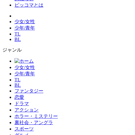
ピッコマとは
少女/女性
少年/青年
TL
BL
ジャンル
少女/女性
少年/青年
TL
BL
ファンタジー
恋愛
ドラマ
アクション
ホラー・ミステリー
裏社会・アングラ
スポーツ