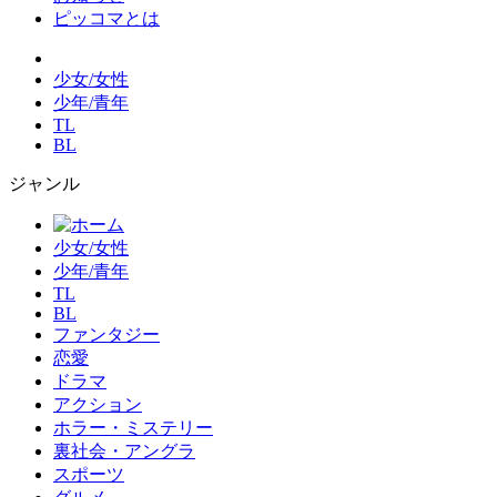
ピッコマとは
少女/女性
少年/青年
TL
BL
ジャンル
少女/女性
少年/青年
TL
BL
ファンタジー
恋愛
ドラマ
アクション
ホラー・ミステリー
裏社会・アングラ
スポーツ