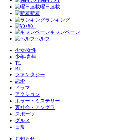
独占先行
曜日連載
新着
ランキング
¥0+
キャンペーン
ヘルプ
少女/女性
少年/青年
TL
BL
ファンタジー
恋愛
ドラマ
アクション
ホラー・ミステリー
裏社会・アングラ
スポーツ
グルメ
日常
お知らせ