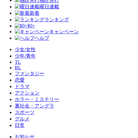
独占先行
曜日連載
新着
ランキング
¥0+
キャンペーン
ヘルプ
少女/女性
少年/青年
TL
BL
ファンタジー
恋愛
ドラマ
アクション
ホラー・ミステリー
裏社会・アングラ
スポーツ
グルメ
日常
お知らせ