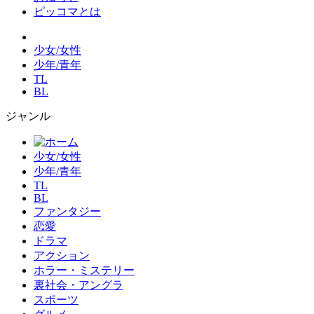
ピッコマとは
少女/女性
少年/青年
TL
BL
ジャンル
少女/女性
少年/青年
TL
BL
ファンタジー
恋愛
ドラマ
アクション
ホラー・ミステリー
裏社会・アングラ
スポーツ