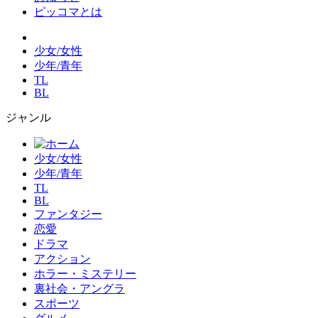
ピッコマとは
少女/女性
少年/青年
TL
BL
ジャンル
少女/女性
少年/青年
TL
BL
ファンタジー
恋愛
ドラマ
アクション
ホラー・ミステリー
裏社会・アングラ
スポーツ