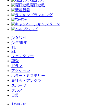
独占先行
曜日連載
新着
ランキング
¥0+
キャンペーン
ヘルプ
少女/女性
少年/青年
TL
BL
ファンタジー
恋愛
ドラマ
アクション
ホラー・ミステリー
裏社会・アングラ
スポーツ
グルメ
日常
お知らせ