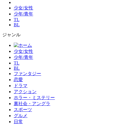
少女/女性
少年/青年
TL
BL
ジャンル
少女/女性
少年/青年
TL
BL
ファンタジー
恋愛
ドラマ
アクション
ホラー・ミステリー
裏社会・アングラ
スポーツ
グルメ
日常