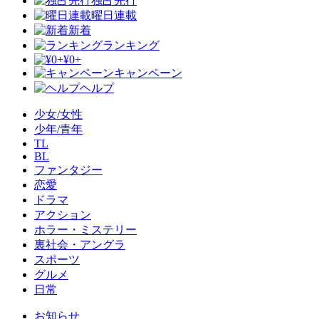
独占先行
曜日連載
新着
ランキング
¥0+
キャンペーン
ヘルプ
少女/女性
少年/青年
TL
BL
ファンタジー
恋愛
ドラマ
アクション
ホラー・ミステリー
裏社会・アングラ
スポーツ
グルメ
日常
お知らせ