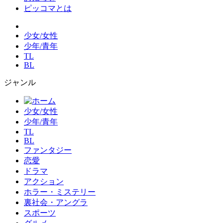
ピッコマとは
少女/女性
少年/青年
TL
BL
ジャンル
少女/女性
少年/青年
TL
BL
ファンタジー
恋愛
ドラマ
アクション
ホラー・ミステリー
裏社会・アングラ
スポーツ