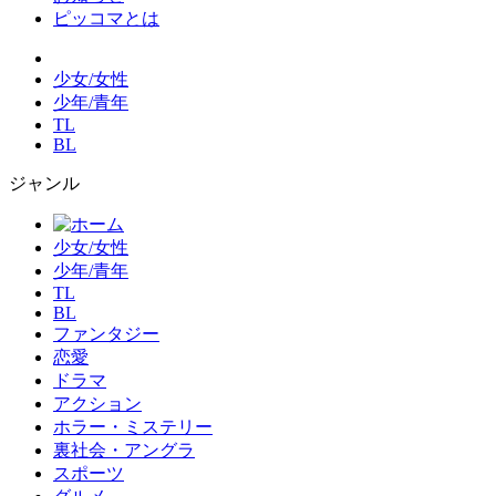
ピッコマとは
少女/女性
少年/青年
TL
BL
ジャンル
少女/女性
少年/青年
TL
BL
ファンタジー
恋愛
ドラマ
アクション
ホラー・ミステリー
裏社会・アングラ
スポーツ