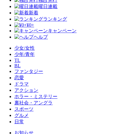
独占先行
曜日連載
新着
ランキング
¥0+
キャンペーン
ヘルプ
少女/女性
少年/青年
TL
BL
ファンタジー
恋愛
ドラマ
アクション
ホラー・ミステリー
裏社会・アングラ
スポーツ
グルメ
日常
お知らせ