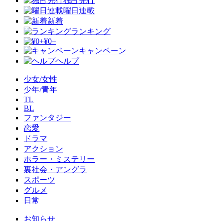
独占先行
曜日連載
新着
ランキング
¥0+
キャンペーン
ヘルプ
少女/女性
少年/青年
TL
BL
ファンタジー
恋愛
ドラマ
アクション
ホラー・ミステリー
裏社会・アングラ
スポーツ
グルメ
日常
お知らせ