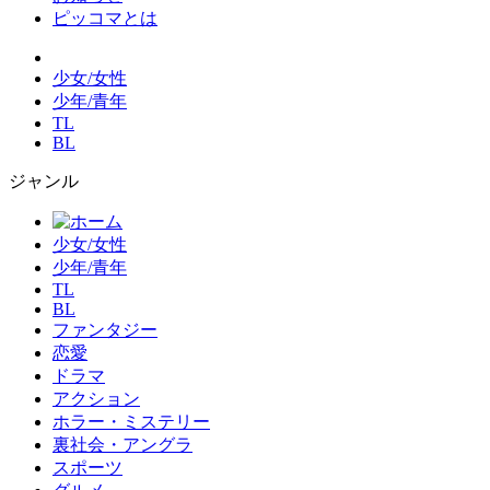
ピッコマとは
少女/女性
少年/青年
TL
BL
ジャンル
少女/女性
少年/青年
TL
BL
ファンタジー
恋愛
ドラマ
アクション
ホラー・ミステリー
裏社会・アングラ
スポーツ