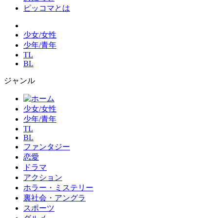
ピッコマとは
少女/女性
少年/青年
TL
BL
ジャンル
少女/女性
少年/青年
TL
BL
ファンタジー
恋愛
ドラマ
アクション
ホラー・ミステリー
裏社会・アングラ
スポーツ