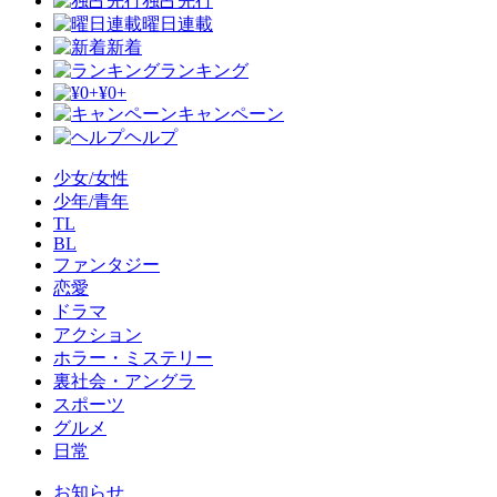
独占先行
曜日連載
新着
ランキング
¥0+
キャンペーン
ヘルプ
少女/女性
少年/青年
TL
BL
ファンタジー
恋愛
ドラマ
アクション
ホラー・ミステリー
裏社会・アングラ
スポーツ
グルメ
日常
お知らせ