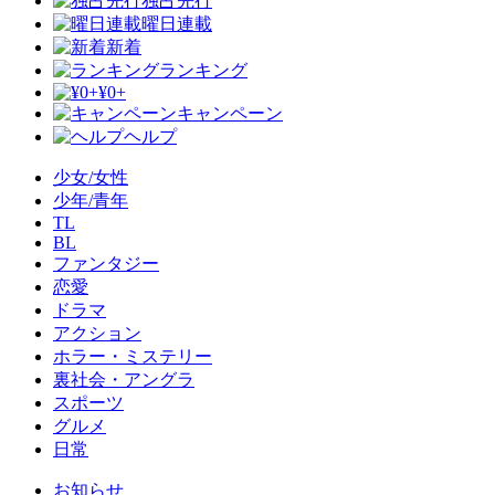
独占先行
曜日連載
新着
ランキング
¥0+
キャンペーン
ヘルプ
少女/女性
少年/青年
TL
BL
ファンタジー
恋愛
ドラマ
アクション
ホラー・ミステリー
裏社会・アングラ
スポーツ
グルメ
日常
お知らせ