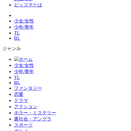
ピッコマとは
少女/女性
少年/青年
TL
BL
ジャンル
少女/女性
少年/青年
TL
BL
ファンタジー
恋愛
ドラマ
アクション
ホラー・ミステリー
裏社会・アングラ
スポーツ