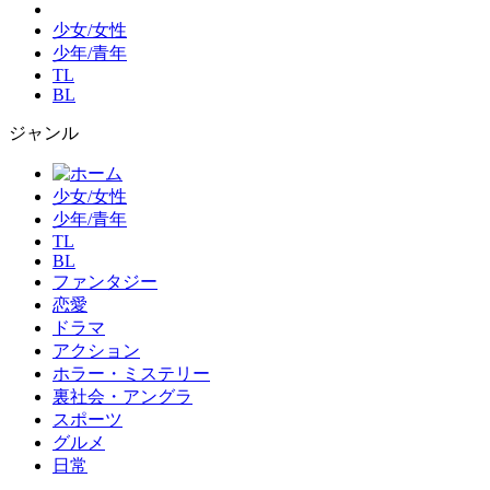
少女/女性
少年/青年
TL
BL
ジャンル
少女/女性
少年/青年
TL
BL
ファンタジー
恋愛
ドラマ
アクション
ホラー・ミステリー
裏社会・アングラ
スポーツ
グルメ
日常