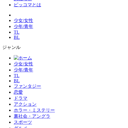
ピッコマとは
少女/女性
少年/青年
TL
BL
ジャンル
少女/女性
少年/青年
TL
BL
ファンタジー
恋愛
ドラマ
アクション
ホラー・ミステリー
裏社会・アングラ
スポーツ