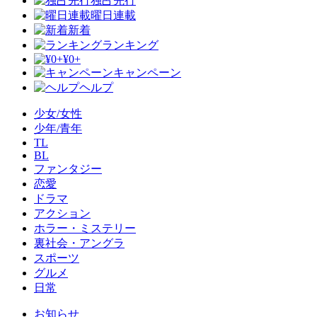
独占先行
曜日連載
新着
ランキング
¥0+
キャンペーン
ヘルプ
少女/女性
少年/青年
TL
BL
ファンタジー
恋愛
ドラマ
アクション
ホラー・ミステリー
裏社会・アングラ
スポーツ
グルメ
日常
お知らせ