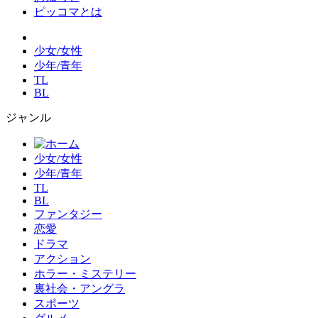
ピッコマとは
少女/女性
少年/青年
TL
BL
ジャンル
少女/女性
少年/青年
TL
BL
ファンタジー
恋愛
ドラマ
アクション
ホラー・ミステリー
裏社会・アングラ
スポーツ