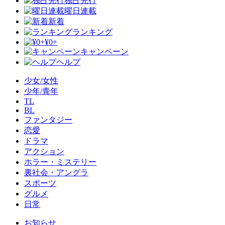
独占先行
曜日連載
新着
ランキング
¥0+
キャンペーン
ヘルプ
少女/女性
少年/青年
TL
BL
ファンタジー
恋愛
ドラマ
アクション
ホラー・ミステリー
裏社会・アングラ
スポーツ
グルメ
日常
お知らせ