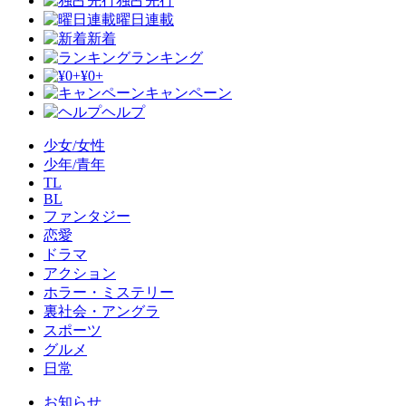
独占先行
曜日連載
新着
ランキング
¥0+
キャンペーン
ヘルプ
少女/女性
少年/青年
TL
BL
ファンタジー
恋愛
ドラマ
アクション
ホラー・ミステリー
裏社会・アングラ
スポーツ
グルメ
日常
お知らせ