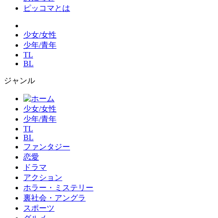
ピッコマとは
少女/女性
少年/青年
TL
BL
ジャンル
少女/女性
少年/青年
TL
BL
ファンタジー
恋愛
ドラマ
アクション
ホラー・ミステリー
裏社会・アングラ
スポーツ