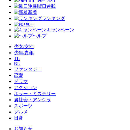
独占先行
曜日連載
新着
ランキング
¥0+
キャンペーン
ヘルプ
少女/女性
少年/青年
TL
BL
ファンタジー
恋愛
ドラマ
アクション
ホラー・ミステリー
裏社会・アングラ
スポーツ
グルメ
日常
お知らせ