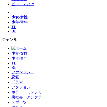
ピッコマとは
少女/女性
少年/青年
TL
BL
ジャンル
少女/女性
少年/青年
TL
BL
ファンタジー
恋愛
ドラマ
アクション
ホラー・ミステリー
裏社会・アングラ
スポーツ