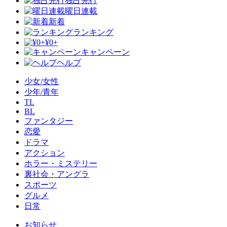
独占先行
曜日連載
新着
ランキング
¥0+
キャンペーン
ヘルプ
少女/女性
少年/青年
TL
BL
ファンタジー
恋愛
ドラマ
アクション
ホラー・ミステリー
裏社会・アングラ
スポーツ
グルメ
日常
お知らせ