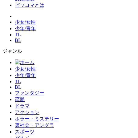
ピッコマとは
少女/女性
少年/青年
TL
BL
ジャンル
少女/女性
少年/青年
TL
BL
ファンタジー
恋愛
ドラマ
アクション
ホラー・ミステリー
裏社会・アングラ
スポーツ