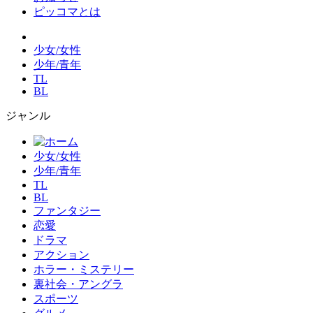
ピッコマとは
少女/女性
少年/青年
TL
BL
ジャンル
少女/女性
少年/青年
TL
BL
ファンタジー
恋愛
ドラマ
アクション
ホラー・ミステリー
裏社会・アングラ
スポーツ