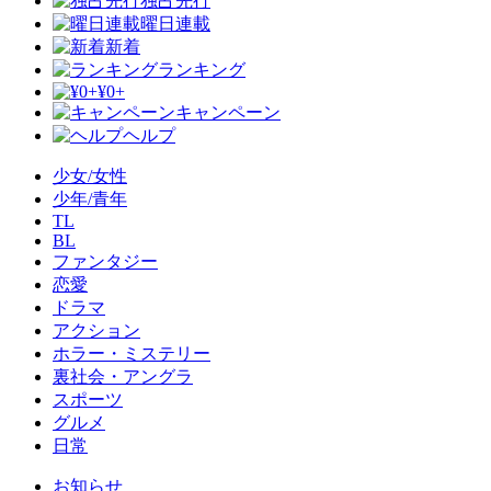
独占先行
曜日連載
新着
ランキング
¥0+
キャンペーン
ヘルプ
少女/女性
少年/青年
TL
BL
ファンタジー
恋愛
ドラマ
アクション
ホラー・ミステリー
裏社会・アングラ
スポーツ
グルメ
日常
お知らせ